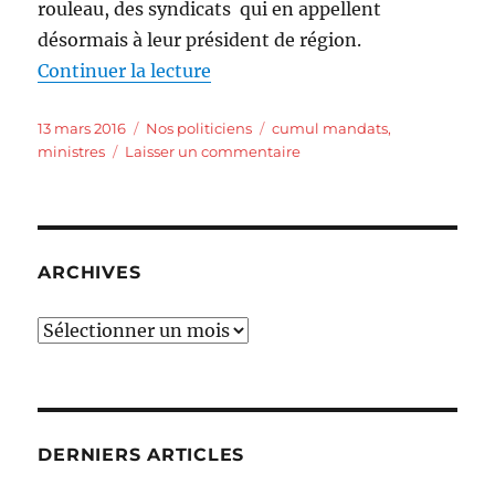
rouleau, des syndicats qui en appellent
désormais à leur président de région.
de « Les Supers ministres »
Continuer la lecture
Publié
Catégories
Étiquettes
13 mars 2016
Nos politiciens
cumul mandats
,
le
sur
ministres
Laisser un commentaire
Les
Supers
ministres
ARCHIVES
Archives
DERNIERS ARTICLES