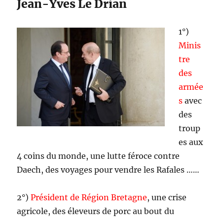
Jean-Yves Le Drian
1°)
Minis
tre
des
armée
s
avec
des
troup
es aux
4 coins du monde, une lutte féroce contre
Daech, des voyages pour vendre les Rafales ……
2°)
Président de Région Bretagne
, une crise
agricole, des éleveurs de porc au bout du