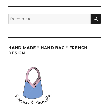
RE
Recherche
pour :
HAND MADE * HAND BAG * FRENCH
DESIGN