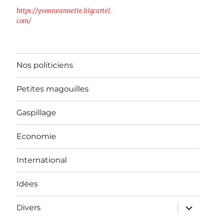
https://yvonneannette.bigcartel.
com/
Nos politiciens
Petites magouilles
Gaspillage
Economie
International
Idées
ouvrir
Divers
le