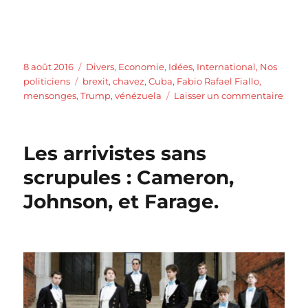
Publié
Catégories
8 août 2016
Divers
,
Economie
,
Idées
,
International
,
Nos
le
Étiquettes
politiciens
brexit
,
chavez
,
Cuba
,
Fabio Rafael Fiallo
,
sur
mensonges
,
Trump
,
vénézuela
Laisser un commentaire
Profe
ment
Les arrivistes sans
scrupules : Cameron,
Johnson, et Farage.