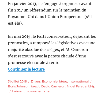
En janvier 2013, il s’engage à organiser avant
fin 2017 un référendum sur le maintien du
Royaume-Uni dans l’Union Européenne. (s’il
est élu).
En mai 2015, le Parti conservateur, déjouant les
pronostics, a remporté les législatives avec une
majorité absolue des sièges, et M. Cameron
s’est retrouvé avec la patate chaude d’une
promesse électorale à tenir.
de « Les arrivistes sans scrupul
Continuer la lecture
Publié
Catégories
Étiquet
3 juillet 2016
Divers
,
Economie
,
Idées
,
International
le
Boris Johnson
,
brexit
,
David Cameron
,
Nigel Farage
,
Ukip
sur
Laisser un commentaire
Les
arrivistes