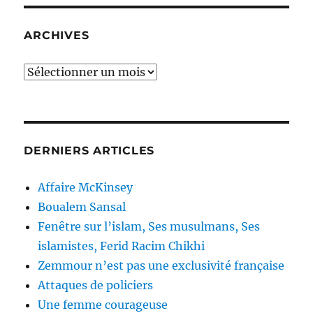
sans
scrupules
:
ARCHIVES
Cameron,
Johnson,
Archives
et
Farage.
DERNIERS ARTICLES
Affaire McKinsey
Boualem Sansal
Fenêtre sur l’islam, Ses musulmans, Ses
islamistes, Ferid Racim Chikhi
Zemmour n’est pas une exclusivité française
Attaques de policiers
Une femme courageuse