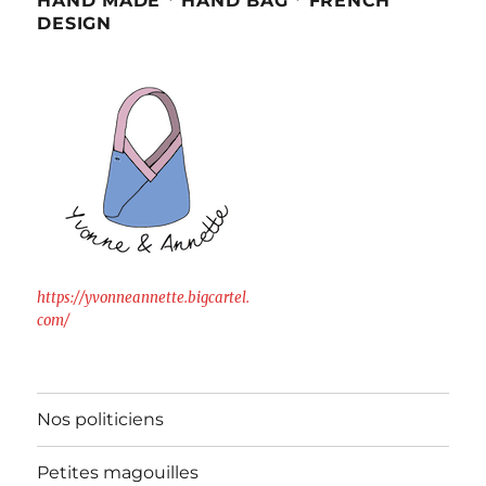
HAND MADE * HAND BAG * FRENCH
DESIGN
https://yvonneannette.bigcartel.
com/
Nos politiciens
Petites magouilles